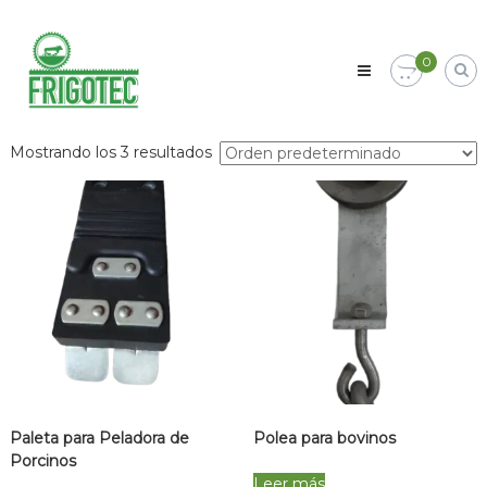
Skip
Frigotec
to
Empresa
content
0
líder
en
la
construcción
de
Mostrando los 3 resultados
plantas
para
beneficio
animal
de
ganado
bovino,
porcino
y
ovino
así
como
el
suministro
Paleta para Peladora de
Polea para bovinos
de
equipos
Porcinos
y
Leer más