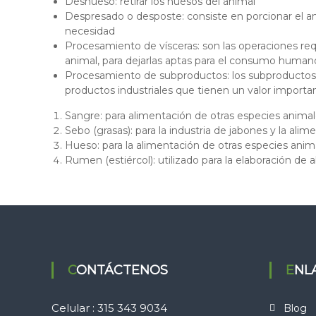
Deshueso: retirar los huesos del animal
el
Despresado o desposte: consiste en porcionar el a
suministro
necesidad
de
Procesamiento de vísceras: son las operaciones reque
equipos
animal, para dejarlas aptas para el consumo humano 
y
Procesamiento de subproductos: los subproductos 
asesorías
productos industriales que tienen un valor import
para
Sangre: para alimentación de otras especies animal
el
Sebo (grasas): para la industria de jabones y la ali
montaje
Hueso: para la alimentación de otras especies anim
de
Rumen (estiércol): utilizado para la elaboración de
las
plantas
de
desposte.
CONTÁCTENOS
EN
Celular : 315 343 9034
Blog