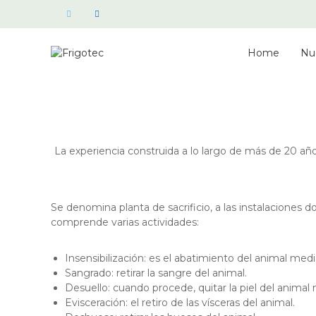
Skip
Twitter
Linkedin
to
content
Frigotec
Home
Nu
Empresa
líder
en
la
construcción
de
La experiencia construida a lo largo de más de 20 añ
plantas
para
beneficio
animal
Se denomina planta de sacrificio, a las instalaciones do
de
comprende varias actividades:
ganado
bovino,
porcino
Insensibilización: es el abatimiento del animal m
y
Sangrado: retirar la sangre del animal.
ovino
Desuello: cuando procede, quitar la piel del ani
así
Evisceración: el retiro de las vísceras del animal.
como