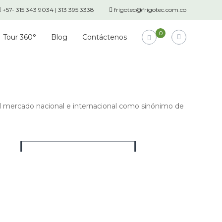
+57- 315 343 9034 | 313 395 3338
frigotec@frigotec.com.co
0
Tour 360°
Blog
Contáctenos
 el mercado nacional e internacional como sinónimo de
Línea de sacrificio