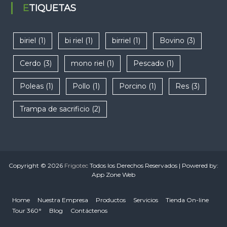
ETIQUETAS
biriel
(1)
bi riel
(1)
birriel
(1)
Bovino
(3)
Cerdo
(3)
mono riel
(1)
Pescado
(1)
Poleas
(1)
Pollo
(1)
Porcino
(1)
Res
(3)
Trampa de sacrificio
(2)
Copyright © 2026
Frigotec
Todos los Derechos Reservados | Powered by:
App Zone Web
Home
Nuestra Empresa
Productos
Servicios
Tienda On-line
Tour 360°
Blog
Contáctenos