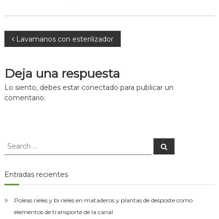
asesorías
para
el
montaje
Navegación
Lavamanos con esterilizador
de
las
plantas
de
de
Deja una respuesta
desposte.
entradas
Lo siento, debes estar
conectado
para publicar un
comentario.
Search
Search
for:
Entradas recientes
Poleas rieles y bi rieles en mataderos y plantas de desposte como
elementos de transporte de la canal