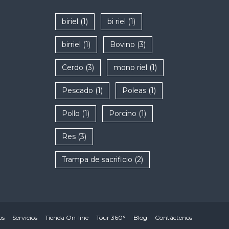
biriel
(1)
bi riel
(1)
birriel
(1)
Bovino
(3)
Cerdo
(3)
mono riel
(1)
Pescado
(1)
Poleas
(1)
Pollo
(1)
Porcino
(1)
Res
(3)
Trampa de sacrificio
(2)
os
Servicios
Tienda On-line
Tour 360°
Blog
Contáctenos