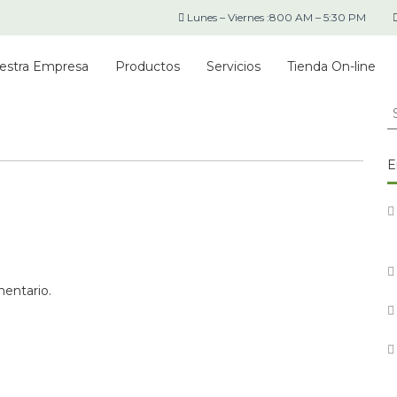
Lunes – Viernes :800 AM – 5:30 PM
estra Empresa
Productos
Servicios
Tienda On-line
S
fo
E
mentario.