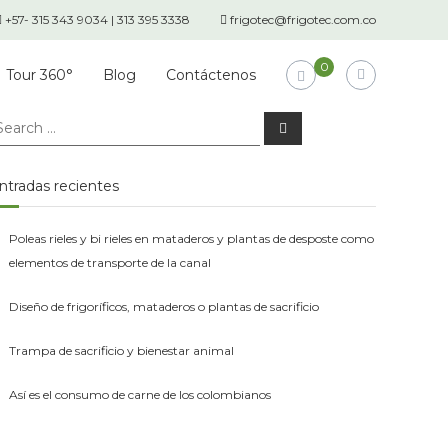
+57- 315 343 9034 | 313 395 3338
frigotec@frigotec.com.co
0
Tour 360°
Blog
Contáctenos
earch
Search
r:
ntradas recientes
Poleas rieles y bi rieles en mataderos y plantas de desposte como
elementos de transporte de la canal
Diseño de frigoríficos, mataderos o plantas de sacrificio
Trampa de sacrificio y bienestar animal
Así es el consumo de carne de los colombianos