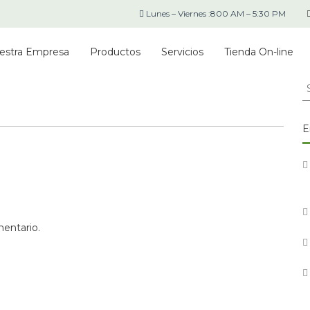
Lunes – Viernes :800 AM – 5:30 PM
estra Empresa
Productos
Servicios
Tienda On-line
S
fo
E
mentario.