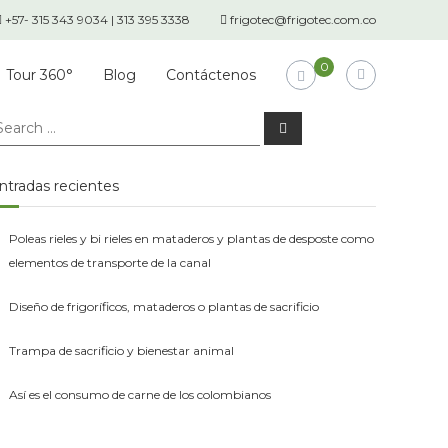
+57- 315 343 9034 | 313 395 3338
frigotec@frigotec.com.co
0
Tour 360°
Blog
Contáctenos
earch
Search
r:
ntradas recientes
Poleas rieles y bi rieles en mataderos y plantas de desposte como
elementos de transporte de la canal
Diseño de frigoríficos, mataderos o plantas de sacrificio
Trampa de sacrificio y bienestar animal
Así es el consumo de carne de los colombianos