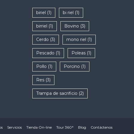
biriel
(1)
bi riel
(1)
birriel
(1)
Bovino
(3)
Cerdo
(3)
mono riel
(1)
Pescado
(1)
Poleas
(1)
Pollo
(1)
Porcino
(1)
Res
(3)
Trampa de sacrificio
(2)
os
Servicios
Tienda On-line
Tour 360°
Blog
Contáctenos