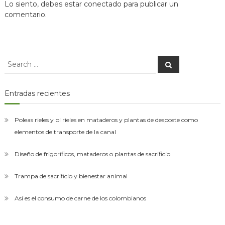
entradas
Lo siento, debes estar
conectado
para publicar un
asesorías
comentario.
para
el
montaje
de
las
Search
plantas
Search
de
for:
desposte.
Entradas recientes
Poleas rieles y bi rieles en mataderos y plantas de desposte como
elementos de transporte de la canal
Diseño de frigoríficos, mataderos o plantas de sacrificio
Trampa de sacrificio y bienestar animal
Así es el consumo de carne de los colombianos