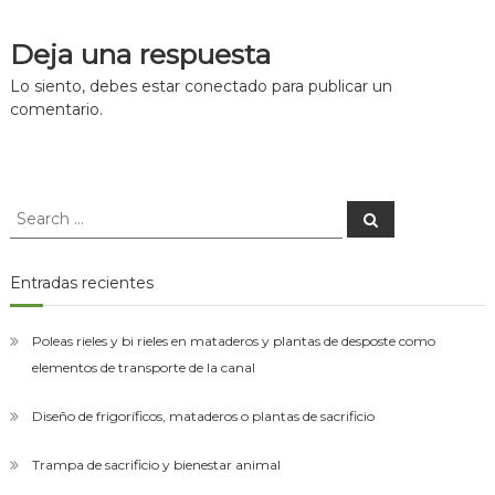
asesorías
de
para
Deja una respuesta
el
entradas
montaje
Lo siento, debes estar
conectado
para publicar un
de
comentario.
las
plantas
de
desposte.
Search
Search
for:
Entradas recientes
Poleas rieles y bi rieles en mataderos y plantas de desposte como
elementos de transporte de la canal
Diseño de frigoríficos, mataderos o plantas de sacrificio
Trampa de sacrificio y bienestar animal