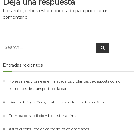
Deja una respuesta
asesorías
entradas
para
Lo siento, debes estar
conectado
para publicar un
el
comentario.
montaje
de
las
plantas
de
Search
Search
desposte.
for:
Entradas recientes
Poleas rieles y bi rieles en mataderos y plantas de desposte como
elementos de transporte de la canal
Diseño de frigoríficos, mataderos o plantas de sacrificio
Trampa de sacrificio y bienestar animal
Así es el consumo de carne de los colombianos