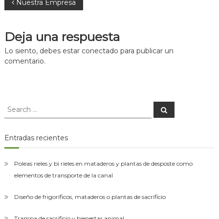
Navegación
Nuestra Empresa
asesorías
para
de
el
montaje
Deja una respuesta
de
entradas
las
Lo siento, debes estar
conectado
para publicar un
plantas
comentario.
de
desposte.
Search
Search
for:
Entradas recientes
Poleas rieles y bi rieles en mataderos y plantas de desposte como
elementos de transporte de la canal
Diseño de frigoríficos, mataderos o plantas de sacrificio
Trampa de sacrificio y bienestar animal