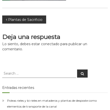
asesorías
para
el
montaje
Navegación
Plantas de Sacrificio
de
las
plantas
de
de
Deja una respuesta
desposte.
entradas
Lo siento, debes estar
conectado
para publicar un
comentario.
Search
Search
for:
Entradas recientes
Poleas rieles y bi rieles en mataderos y plantas de desposte como
elementos de transporte de la canal