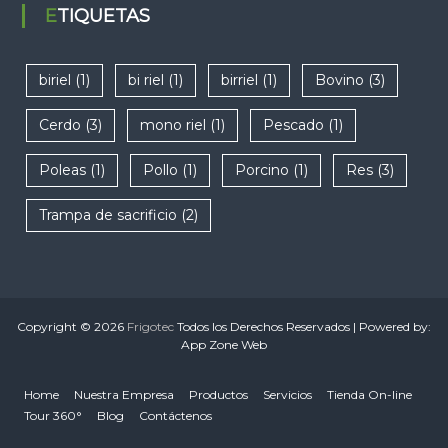
ETIQUETAS
biriel
(1)
bi riel
(1)
birriel
(1)
Bovino
(3)
Cerdo
(3)
mono riel
(1)
Pescado
(1)
Poleas
(1)
Pollo
(1)
Porcino
(1)
Res
(3)
Trampa de sacrificio
(2)
Copyright © 2026
Frigotec
Todos los Derechos Reservados | Powered by:
App Zone Web
Home
Nuestra Empresa
Productos
Servicios
Tienda On-line
Tour 360°
Blog
Contáctenos