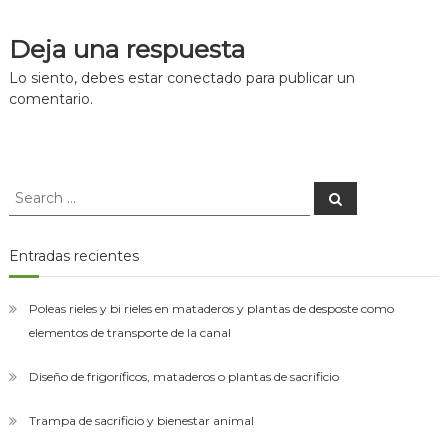
asesorías
de
para
Deja una respuesta
el
entradas
montaje
Lo siento, debes estar
conectado
para publicar un
de
comentario.
las
plantas
de
desposte.
Search
Search
for:
Entradas recientes
Poleas rieles y bi rieles en mataderos y plantas de desposte como
elementos de transporte de la canal
Diseño de frigoríficos, mataderos o plantas de sacrificio
Trampa de sacrificio y bienestar animal