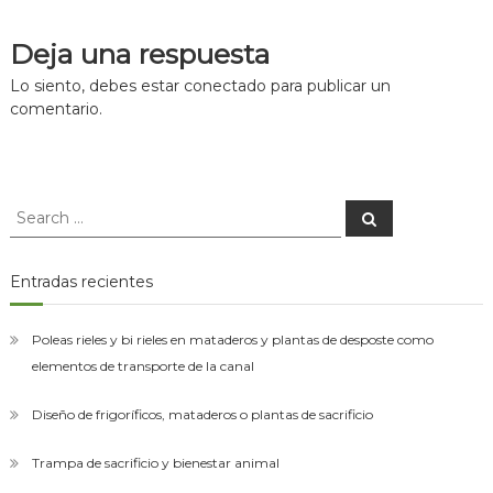
asesorías
de
para
Deja una respuesta
el
entradas
montaje
Lo siento, debes estar
conectado
para publicar un
de
comentario.
las
plantas
de
desposte.
Search
Search
for:
Entradas recientes
Poleas rieles y bi rieles en mataderos y plantas de desposte como
elementos de transporte de la canal
Diseño de frigoríficos, mataderos o plantas de sacrificio
Trampa de sacrificio y bienestar animal